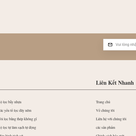
Liên Kết Nhanh
ộ lọc bẫy nhựa
Trang chủ
ác yếu tố lọc dây nêm
Về chúng tôi
òi lọc bằng thép không gỉ
Liên hệ với chúng tôi
ộ lọc tự làm sạch tự động
các sản phẩm
àn hình tách vít
Chính sách bảo mật