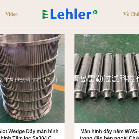
Video
Về Chú
lot Wedge Dây màn hình
Màn hình dây nêm WWS-
 hình Tấm lọc Ss304 Chất
trong đến bên ngoài Ch