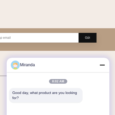
Gửi
Miranda
Tin Tức
8:02 AM
Tin tức
Good day, what product are you looking 
Các trường hợp
for?