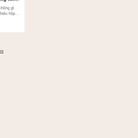
không gỉ
hiệu hộp
sản xuất
n trở, dây
với dây hỗ
ng của kích
cách chính
 ...
03