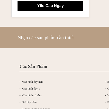
Yêu Cầu Ngay
Nhận các sản phẩm cần thiết
Các Sản Phẩm
-
-
Màn hình dây nêm
B
-
-
Màn hình dây V
C
-
-
Màn hình có rãnh
V
-
-
Giỏ dây nêm
B
-
-
Sàng màn hình uốn cong
M