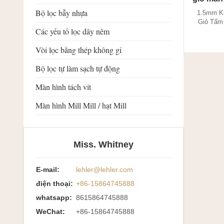
Bộ lọc bẫy nhựa
1.5mm Kh
Giỏ Tấm 
Các yếu tố lọc dây nêm
Giới thiệu
gỉ: Dây
Vòi lọc bằng thép không gỉ
phương phá
đặc biệt đ
Bộ lọc tự làm sạch tự động
Dây nêm l
c
Màn hình tách vít
Màn hình Mill Mill / hạt Mill
Miss. Whitney
E-mail:
lehler@lehler.com
điện thoại:
+86-15864745888
whatsapp:
8615864745888
WeChat:
+86-15864745888