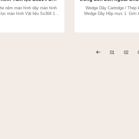
liệu
ISO
e nêm màn hình dây màn hình
Wedge Dây Cartridge / Thép 
lọc màn hình Vật liệu Ss304 1.
Wedge Dây Hộp mực 1. Giới t
 xi lanh dây nêm bằng thép không
mực dây nêm: Dây nêm được 
 nêm được sản xuất thông qua
thông qua phương pháp hàn điệ
p hàn điện trở, dây có cấu hình
có cấu hình đặc biệt được hàn 
ược hàn vào dây đỡ ở góc 90 độ.
trợ ở 90 độ. Dây nêm là đặc trư
à đặc trưng của kích thước cắt
thước cắt chính xác và khoảng 
hính xác và khe hở ch...
xác (khẩu độ) cần thiết với
01
02