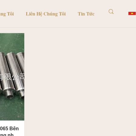
ng Tôi
Liên Hệ Chúng Tôi
Tin Tức
065 Bên
ứng nhận