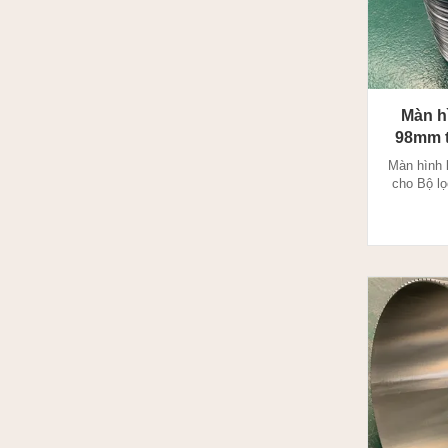
Màn h
98mm t
Màn hình 
cho Bộ l
đặc trưng 
khe hở ch
khả năng 
nhẵn 100%
mắc kẹt.