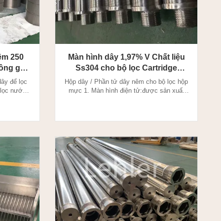
êm 250
Màn hình dây 1,97% V Chất liệu
hông gây
Ss304 cho bộ lọc Cartridge
Chứng nhận Iso9001
ây để lọc
Hộp dây / Phần tử dây nêm cho bộ lọc hộp
 lọc nước
mực 1. Màn hình điện tử:được sản xuất
thông qua
thông qua phương pháp hàn điện trở, dây
có cấu hình
có cấu hình đặc biệt được hàn vào dây đỡ
 góc 90 độ.
ở góc 90 độ. Dây nêm là đặc trưng của
 thước cắt
kích thước cắt chính xác và khe hở chính
 (khẩu độ)
xác (khẩu độ) cần thiết với khả năng mang
tải nặng. Bề mặt l...