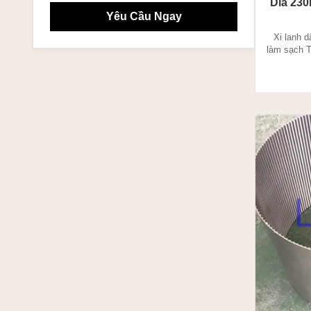
Dia 230
Yêu Cầu Ngay
Xi lanh 
làm sạch T
qua phươn
hình đặc 
90 độ. H
HOẶC luồng
trưng của 