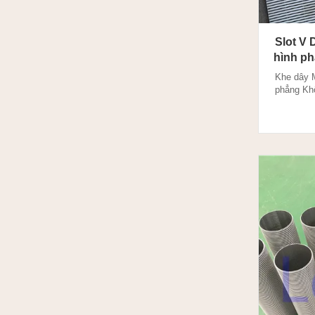
Slot V
hình p
Khe dây 
phẳng Kh
1. Là gì
dây? Màn
qua phươn
hình đặc 
góc 90 độ
c