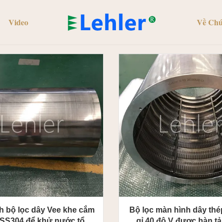
Video
Về Chú
h bộ lọc dây Vee khe cắm
Bộ lọc màn hình dây th
SS304 để khử nước tổng
gỉ 40 độ V được hàn tả