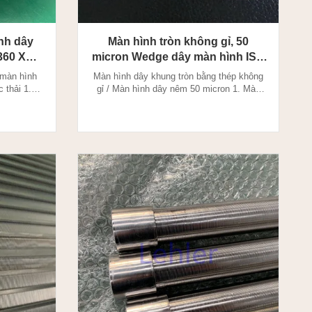
nh dây
Màn hình tròn không gỉ, 50
0 ​​X
micron Wedge dây màn hình ISO
9001
 màn hình
Màn hình dây khung tròn bằng thép không
 thải 1.
gỉ / Màn hình dây nêm 50 micron 1. Màn
ng của kích
hình dây được sản xuất thông qua phương
 chính xác
pháp hàn điện trở, dây có cấu hình đặc biệt
g mang tải
được hàn vào dây đỡ ở góc 90 độ. Dây
% giúp loại
nêm là đặc trưng của kích thước cắt chính
 Màn hình
xác và khe hở chính xác (khẩu độ) cần
..
thiết với khả năng ...