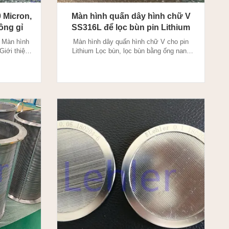
 Micron,
Màn hình quấn dây hình chữ V
ông gỉ
SS316L để lọc bùn pin Lithium
 Màn hình
Màn hình dây quấn hình chữ V cho pin
Giới thiệu
Lithium Lọc bùn, lọc bùn bằng ống nano
 được sản
carbon 1.Màn hình dây nêm là đặc trưng
 điện trở,
của kích thước cắt chính xác và khe hở
hàn vào dây
chính xác (khẩu độ) cần thiết với khả năng
 trưng của
mang tải nặng. Bề mặt làm việc nhẵn 100%
e hở chính
giúp loại bỏ hiện tượng lóa và mắc kẹt.
Màn hình dây nêm được ...