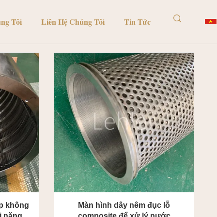
ng Tôi
Liên Hệ Chúng Tôi
Tin Tức
ép không
Màn hình dây nêm đục lỗ
i nặng
composite để xử lý nước