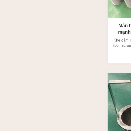
Màn h
mạnh 
Khe cắm m
750 micron
hình d
phương phá
đặc biệt đ
V Wire Sc
cắt chính