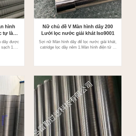
n hình
Nữ chủ đề V Màn hình dây 200
c tự làm
Lưới lọc nước giải khát Iso9001
h dây được
Sợi nữ Màn hình dây để lọc nước giải khát,
m sạch 1.V
catridge lọc dây nêm 1.Màn hình điện tử là
ích thước
đặc trưng của kích thước cắt chính xác và
 xác (khẩu
khe hở chính xác (khẩu độ) cần thiết với
 tải nặng.
khả năng mang tải nặng. Bề mặt làm việc
p loại bỏ
nhẵn 100% giúp loại bỏ hiện tượng lóa và
 hình dây V
mắc kẹt. Màn hình dây V được sản xuất
.
thông qua ph...