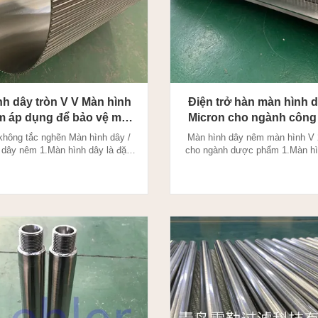
h dây tròn V V Màn hình
Điện trở hàn màn hình d
m áp dụng để bảo vệ môi
Micron cho ngành công
trường
dược phẩm
không tắc nghẽn Màn hình dây /
Màn hình dây nêm màn hình V 
 dây nêm 1.Màn hình dây là đặc
cho ngành dược phẩm 1.Màn hì
kích thước cắt chính xác và khe
là đặc trưng của kích thước cắt
xác (khẩu độ) cần thiết với khả
và khe hở chính xác (khẩu độ) cầ
 tải nặng. Bề mặt làm việc nhẵn
khả năng mang tải nặng. Bề mặ
 loại bỏ hiện tượng lóa và mắc
nhẵn 100% giúp loại bỏ hiện tư
hình V-Wire được sản xuất thông
mắc kẹt. Màn hình V-Wire được
qua phương pháp ...
thông qua phương ...