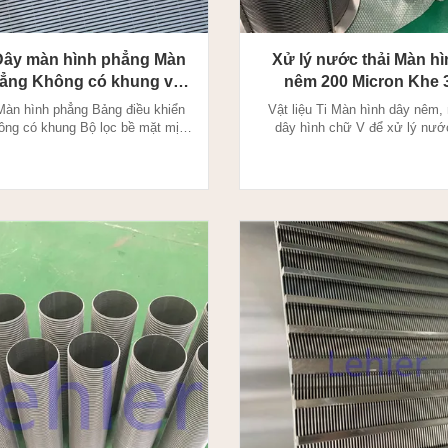
 Dây màn hình phẳng Màn
Xử lý nước thải Màn hì
hẳng Không có khung với
nêm 200 Micron Khe 36
bề mặt lọc mịn
660mm
Màn hình phẳng Bảng điều khiển
Vật liệu Ti Màn hình dây nêm,
ông có khung Bộ lọc bề mặt mịn
dây hình chữ V để xử lý nước
Bảng điều khiển phẳng màn hình
NêmMàn hình điện tử là đặc trư
 hình nêm được sản xuất thông
thước cắt chính xác và khe hở
g pháp hàn điện trở, dây có cấu
(khẩu độ) cần thiết với khả năn
biệt được hàn vào dây hỗ trợ ở
nặng. Bề mặt làm việc nhẵn 100
. Màn hình dây nêm là đặc trưng
bỏ hiện tượng lóa và mắc kẹt.
ủa kích thước cắt ch...
dây nêm được sản xu.