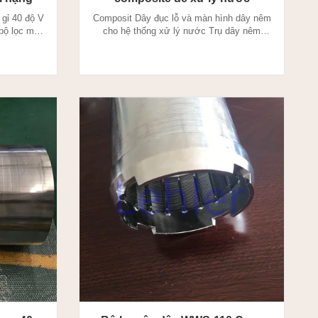
 gỉ 40 độ V
Composit Dây đục lỗ và màn hình dây nêm
 bộ lọc màn
cho hệ thống xử lý nước Trụ dây nêm
ây V được
được sản xuất thông qua phương pháp hàn
g thời một
điện trở, dây có cấu hình đặc biệt được
 hình đặc
hàn vào dây đỡ ở góc 90 độ. Hình trụ dây
chúng với
nêm là luồng ra-vào HOẶC luồng vào-ra.
Công nghệ
Hình trụ dây nêmlà đặc trưng của kích
thước cắt chính xác và khe ...