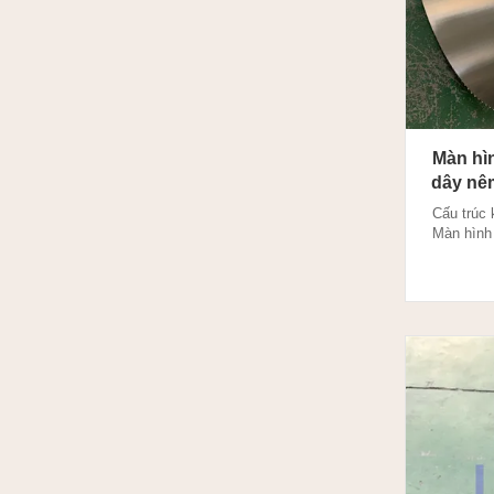
Màn hìn
dây nê
Cấu trúc 
Màn hình
trưng của 
hở chính 
năng mang
100% giúp
kẹt. Màn 