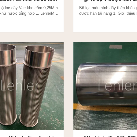
hợp
bộ lọc dây Vee khe cắm 0,25Mm
Bộ lọc màn hình dây thép không
khử nước tổng hợp 1. LehlerMàn
được hàn tải nặng 1. Giới thiệu
lọc dây Vee Màn hình bộ lọc dây
hình dây V: Bộ lọc màn hình d
gồm một ống cơ sở đục lỗ, ống
tạo ra trong quá trình cuộn đồn
ng cuối.Màn hình bộ lọc dây Vee
dây chuyền làm việc được tạo
h thành bằng cách hàn xoắn ốc
biệt theo hình xoắn ốc và hàn 
à sườn hình tam giác. Do độ bền
một dây tải đặt dọc theo ống.
o và khả năng kiểm so...
này cho phép sản ...