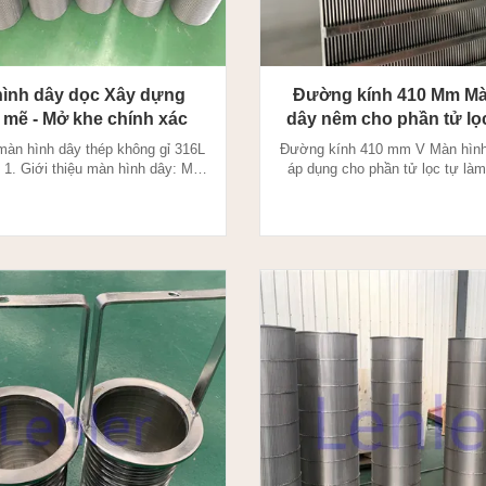
ình dây dọc Xây dựng
Đường kính 410 Mm Mà
mẽ - Mở khe chính xác
dây nêm cho phần tử lọ
sạch
àn hình dây thép không gỉ 316L
Đường kính 410 mm V Màn hìn
 1. Giới thiệu màn hình dây: Màn
áp dụng cho phần tử lọc tự là
ây V được sản xuất thông qua
Wire Screen là đặc điểm của k
p hàn điện trở, dây có cấu hình
cắt chính xác và khe hở chính
ược hàn vào dây đỡ ở góc 90 độ.
độ) cần thiết với khả năng mang
reen là đặc điểm của kích thước
Bề mặt làm việc nhẵn 100% giú
 xác và khe hở chính xác (khẩu
hiện tượng lóa và mắc kẹt. Màn
độ) cần thiết với ...
được sản xuất thông ..