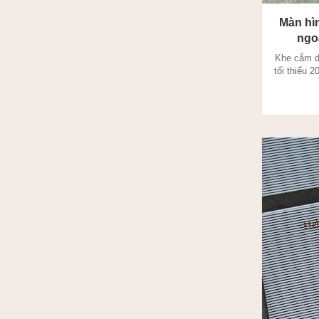
Màn hì
ngo
Maxm
Khe cắm d
tối thiểu 
nêm: Wedg
thông qua
có cấu hì
ở góc 90 đ
là kích