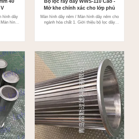
5mm 40
Bộ lọc rây dây WWS-110 Cao -
 V
Mở khe chính xác cho lớp phủ
 hình dây
Màn hình dây nêm / Màn hình dây nêm cho
.Màn hình
ngành hóa chất 1. Giới thiệu bộ lọc dây
 cắt chính
Wedge: Dây nêm được sản xuất thông qua
u độ) cần
phương pháp hàn điện trở, dây có cấu hình
ng. Bề mặt
đặc biệt được hàn vào dây đỡ ở góc 90 độ.
 hiện tượng
Dây nêm là đặc trưng của kích thước cắt
e được sản
chính xác và khe hở chính xác (khẩu độ)
cần thiết với khả ...