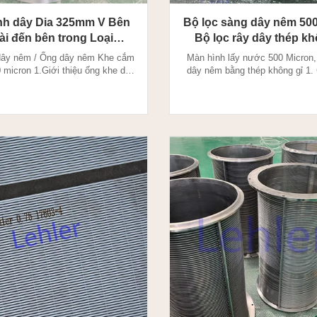
nh dây Dia 325mm V Bên
Bộ lọc sàng dây nêm 500
ài đến bên trong Loại
Bộ lọc rây dây thép kh
um Chiều dài 6000mm
ây nêm / Ống dây nêm Khe cắm
Màn hình lấy nước 500 Micron,
20 micron 1.Giới thiệu ống khe dây
dây nêm bằng thép không gỉ 1. 
e Wire Slot Tube được sản xuất
màn hình dây Wegde: Dây nêm
 phương pháp hàn điện trở, dây
xuất thông qua phương pháp hàn
nh đặc biệt được hàn vào dây đỡ
dây có cấu hình đặc biệt được 
ộ. Ống khe dây nêm có đặc điểm
đỡ ở góc 90 độ. Dây nêm là đặc
 thước cắt chính xác và khe hở
kích thước cắt chính xác và kh
chính xác (khẩu đ...
xác (khẩu độ) cần ...