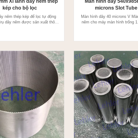
mm Xi lanh dây nêm thép
Màn hình dây 540x98
kép cho bộ lọc
microns Slot Tube
dây nêm thép kép để lọc tự động
Màn hình dây 40 microns V Màn
rụ dây nêm được sản xuất thông
nêm cho máy màn hình trống 1
g pháp hàn điện trở, dây có cấu
dây là đặc trưng của kích thước
biệt được hàn vào dây đỡ ở góc
xác và khe hở chính xác (khẩ
ình trụ dây nêm là luồng ra-vào
thiết với khả năng mang tải nặ
 vào-ra. Hình trụ dây nêmlà đặc
làm việc nhẵn 100% giúp loại bỏ
kích thước cắt chính xác và khe
lóa và mắc kẹt. Màn hình V-Wir
hở chính xác ...
xuất thông qua phư...