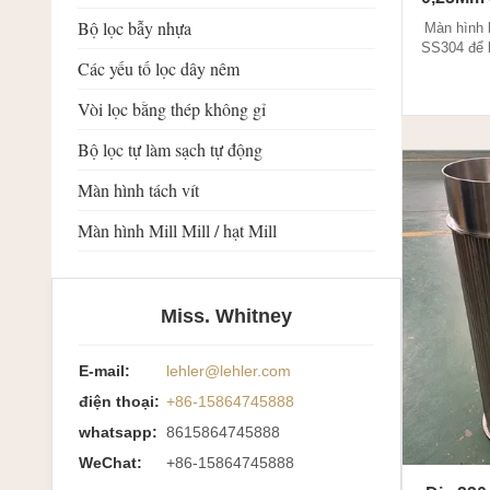
Bộ lọc bẫy nhựa
Màn hình 
SS304 để 
Các yếu tố lọc dây nêm
hình bộ 
Vee bao 
Vòi lọc bằng thép không gỉ
bọc và vò
được hìn
Bộ lọc tự làm sạch tự động
của dây v
ca
Màn hình tách vít
Màn hình Mill Mill / hạt Mill
Miss. Whitney
E-mail:
lehler@lehler.com
điện thoại:
+86-15864745888
whatsapp:
8615864745888
WeChat:
+86-15864745888