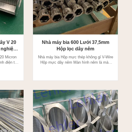
ây V 20
Nhà máy bia 600 Lưới 37,5mm
 nghiệp
Hộp lọc dây nêm
20 Micron
Nhà máy bia Hộp mực thép không gỉ V-Wire
nh điện tử
Hộp mực dây nêm Màn hình nêm là màn
 chính xác
hình được làm bằng các dây kim loại mắc
n thiết với
lại tạo thành một hình nêm sâu.Chúng
t làm việc
được đặc trưng bởi quy trình chính xác và
ợng lóa và
kích thước khe hở, tuổi thọ kéo dài, khả
 sản xuất
năng tự làm sạch và giảm áp suất thấp. Bề
mặt nhẵn được sử dụng ...