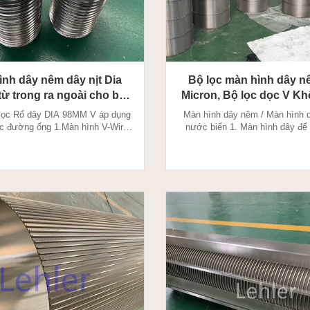
ình dây nêm dây nịt Dia
Bộ lọc màn hình dây n
ừ trong ra ngoài cho bộ
Micron, Bộ lọc dọc V K
lọc đường ống
tắc nghẽn
lọc Rổ dây DIA 98MM V áp dụng
Màn hình dây nêm / Màn hình d
ọc đường ống 1.Màn hình V-Wire
nước biển 1. Màn hình dây để
cho kích thước cắt chính xác và
biển: Dây nêm được sản xuất 
ính xác (khẩu độ) cần thiết với
phương pháp hàn điện trở, dây 
mang tải nặng. Bề mặt làm việc
đặc biệt được hàn vào dây đỡ ở
 giúp loại bỏ hiện tượng lóa và
Dây nêm là đặc trưng của kích
 Màn hình V-Wire được sản xuất
chính xác và khe hở chính xác
thông qua phương ph...
cần thiết với khả n...