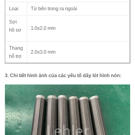
Loại
Từ bên trong ra ngoài
Sợi
1.0x2.0 mm
hồ sơ
Thang
2.0x3.0 mm
hỗ trợ
3. Chi tiết hình ảnh của các yếu tố dây lót hình nón: