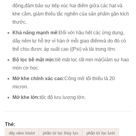
động,
đảm bảo sự tiếp xúc hai điểm giữa các hạt và
khe cắm, giảm thiểu tắc nghẽn của sản phẩm gần kích
thước.
Khả năng mạnh mẽ:
Đối với hầu hết các ứng dụng,
dây nêm tự hỗ trợ vì hàn ở mỗi giao điểm
và do đó có
thể chịu được áp suất cao ((Psi) và tải trọng lớn.
Bộ lọc bề mặt mịn:
bề mặt lọc rất mịn mà
Giảm sự hao
mòn cơ học.
Mở khe chính xác cao:
Cổng mở tối thiểu là 20
micron.
Mở khe lớn:
tốc độ lưu lượng lớn.
Thẻ:
dây nêm trislot
phần tử lọc thủy lực
phần tử lọc lưới