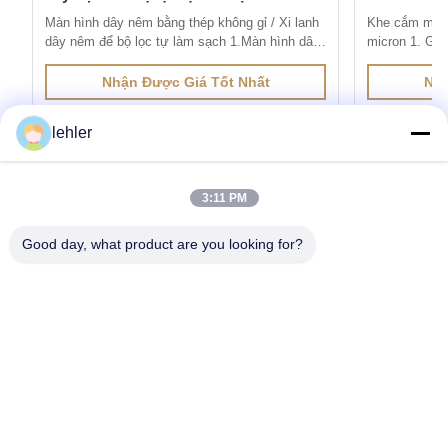
Màn hình dây nêm bằng thép không gỉ / Xi lanh
Khe cắm màn 
dây nêm để bộ lọc tự làm sạch 1.Màn hình dây
micron 1. Giớ
nêm bằng thép không gỉđược sản xuất thông
dây V được s
qua phương pháp hàn điện trở, dây có cấu hình
hàn điện trở,
Nhận Được Giá Tốt Nhất
Nhậ
đặc biệt được hàn vào dây đỡ ở góc 90 độ.
hàn vào dây đ
Khoảng cách giữa các biên dạng bề mặt được
đặc điểm của 
lehler
kiểm soát rất chính xác vì nó tạo th...
hở chính xác (
3:11 PM
Nhận các sản phẩm cần thiết
Good day, what product are you looking for?
Gửi
0086-532-87117999
lehler@lehler.com