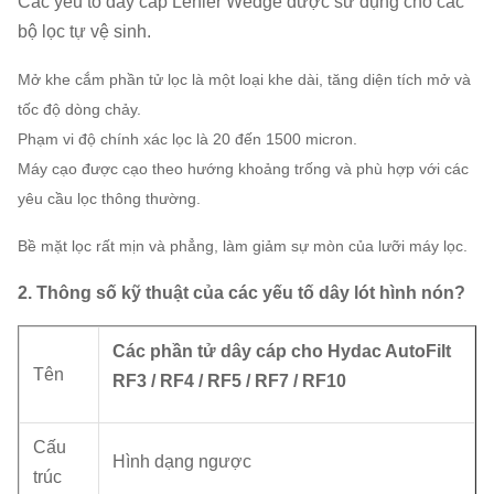
Các yếu tố dây cáp Lehler Wedge
được sử dụng cho các
bộ lọc tự vệ sinh.
Mở khe cắm phần tử lọc là một loại khe dài, tăng diện tích mở và
tốc độ dòng chảy.
Phạm vi độ chính xác lọc là 20 đến 1500 micron.
Máy cạo được cạo theo hướng khoảng trống và phù hợp với các
yêu cầu lọc thông thường.
Bề mặt lọc rất mịn và phẳng, làm giảm sự mòn của lưỡi máy lọc.
2. Thông số kỹ thuật của các yếu tố dây lót hình nón?
Các phần tử dây cáp cho Hydac AutoFilt
Tên
RF3 / RF4 / RF5 / RF7 / RF10
Cấu
Hình dạng ngược
trúc