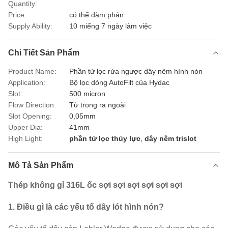
Quantity:
Price:
có thể đàm phán
Supply Ability:
10 miếng 7 ngày làm việc
Chi Tiết Sản Phẩm
Product Name:
Phần tử lọc rửa ngược dây nêm hình nón
Application:
Bộ lọc dòng AutoFilt của Hydac
Slot:
500 micron
Flow Direction:
Từ trong ra ngoài
Slot Opening:
0,05mm
Upper Dia:
41mm
High Light:
phần tử lọc thủy lực
,
dây nêm trislot
Mô Tả Sản Phẩm
Thép không gỉ 316L ốc sợi sợi sợi sợi sợi sợi
1. Điều gì là các yếu tố dây lót hình nón?