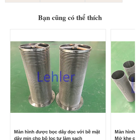
Bạn cũng có thể thích
Màn hình được bọc dây dọc với bề mặt
Màn hình d
dây mịn cho bộ lọc tự làm sạch
Mở khe chí