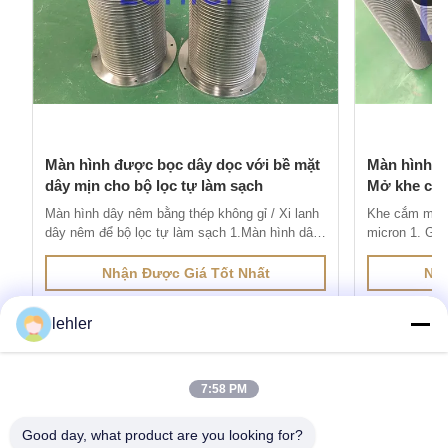
Màn hình được bọc dây dọc với bề mặt
Màn hình d
dây mịn cho bộ lọc tự làm sạch
Mở khe chí
Màn hình dây nêm bằng thép không gỉ / Xi lanh
Khe cắm màn 
dây nêm để bộ lọc tự làm sạch 1.Màn hình dây
micron 1. Giớ
nêm bằng thép không gỉđược sản xuất thông
dây V được s
qua phương pháp hàn điện trở, dây có cấu hình
hàn điện trở,
Nhận Được Giá Tốt Nhất
Nhậ
đặc biệt được hàn vào dây đỡ ở góc 90 độ.
hàn vào dây đ
Khoảng cách giữa các biên dạng bề mặt được
đặc điểm của 
lehler
kiểm soát rất chính xác vì nó tạo th...
hở chính xác (
7:58 PM
Nhận các sản phẩm cần thiết
Good day, what product are you looking for?