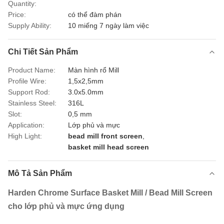
Quantity:
Price:
có thể đàm phán
Supply Ability:
10 miếng 7 ngày làm việc
Chi Tiết Sản Phẩm
Product Name:
Màn hình rổ Mill
Profile Wire:
1,5x2,5mm
Support Rod:
3.0x5.0mm
Stainless Steel:
316L
Slot:
0,5 mm
Application:
Lớp phủ và mực
High Light:
bead mill front screen
,
basket mill head screen
Mô Tả Sản Phẩm
Harden Chrome Surface Basket Mill / Bead Mill Screen
cho lớp phủ và mực ứng dụng