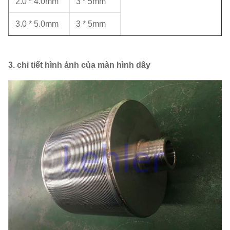
2.0 * 4.0mm
3 * 5mm
3.0 * 5.0mm
3 * 5mm
3. chi tiết hình ảnh của màn hình dây