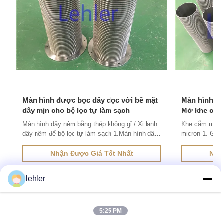
Màn hình được bọc dây dọc với bề mặt
Màn hình d
dây mịn cho bộ lọc tự làm sạch
Mở khe chí
Màn hình dây nêm bằng thép không gỉ / Xi lanh
Khe cắm màn 
dây nêm để bộ lọc tự làm sạch 1.Màn hình dây
micron 1. Giớ
nêm bằng thép không gỉđược sản xuất thông
dây V được s
qua phương pháp hàn điện trở, dây có cấu hình
hàn điện trở,
Nhận Được Giá Tốt Nhất
Nhậ
đặc biệt được hàn vào dây đỡ ở góc 90 độ.
hàn vào dây đ
Khoảng cách giữa các biên dạng bề mặt được
đặc điểm của 
lehler
kiểm soát rất chính xác vì nó tạo th...
hở chính xác (
5:25 PM