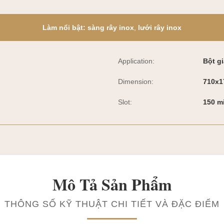
Làm nổi bật:
sàng rây inox
,
lưới rây inox
Application:
Bột g
Dimension:
710x1
Slot:
150 m
Mô Tả Sản Phẩm
THÔNG SỐ KỸ THUẬT CHI TIẾT VÀ ĐẶC ĐIỂM