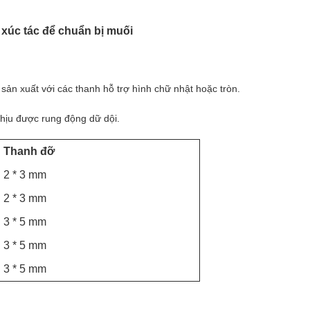
 xúc tác để chuẩn bị muối
ản xuất với các thanh hỗ trợ hình chữ nhật hoặc tròn.
chịu được rung động dữ dội.
Thanh đỡ
2 * 3 mm
2 * 3 mm
3 * 5 mm
3 * 5 mm
3 * 5 mm