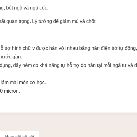
g, bột ngô và ngũ cốc.
 rất quan trọng. Lý tưởng để giảm mù và chốt
ỗ trợ hình chữ v được hàn với nhau bằng hàn điện trở tự động
thước gần.
dụng, dây nêm có khả năng tự hỗ trợ do hàn tại mỗi ngã tư và do
iảm mài mòn cơ học.
20 micron.
khay nội bộ cột