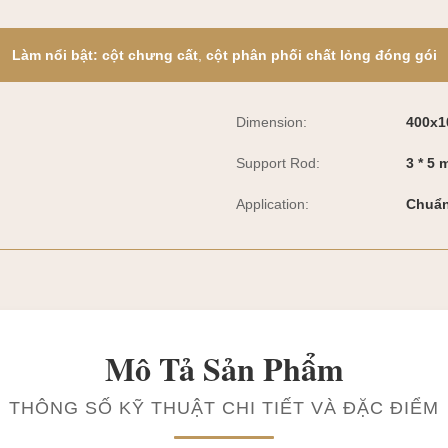
Làm nổi bật:
cột chưng cất
,
cột phân phối chất lỏng đóng gói
Dimension:
400x1
Support Rod:
3 * 5
Application:
Chuẩn
Mô Tả Sản Phẩm
THÔNG SỐ KỸ THUẬT CHI TIẾT VÀ ĐẶC ĐIỂM