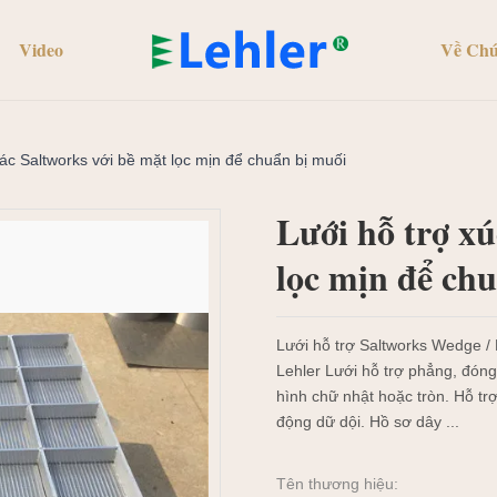
Video
Về Chú
tác Saltworks với bề mặt lọc mịn để chuẩn bị muối
Lưới hỗ trợ xú
lọc mịn để ch
Lưới hỗ trợ Saltworks Wedge / 
Lehler Lưới hỗ trợ phẳng, đóng
hình chữ nhật hoặc tròn. Hỗ tr
động dữ dội. Hồ sơ dây ...
Tên thương hiệu: