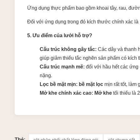
Ứng dụng thực phẩm bao gồm khoai tây, rau, đườn
Đối với ứng dụng trong đó kích thước chính xác là
5. Ưu điểm của lưới hỗ trợ?
Cấu trúc không gây tắc:
Các dây và thanh h
giúp giảm thiểu tắc nghẽn sản phẩm có kích 
Cấu trúc mạnh mẽ:
đối với hầu hết các ứng 
nặng.
Lọc bề mặt mịn: bề mặt lọc
mịn rất tốt,
làm g
Mở khe chính xác cao: Mở khe
tối thiểu là 
Thẻ:
cột phân phối chất lỏng đóng gói
cột chưng cất